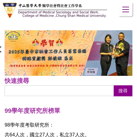
跳
到
主
要
內
容
區
快速搜尋
搜尋
99學年度研究所榜單
98學年度考取研究所：
共64人次，國立27人次，私立37人次。