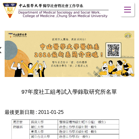
跳
到
主
要
內
容
區
97年度社工組考試入學錄取研究所名單
最後更新日期 :
2011-01-25