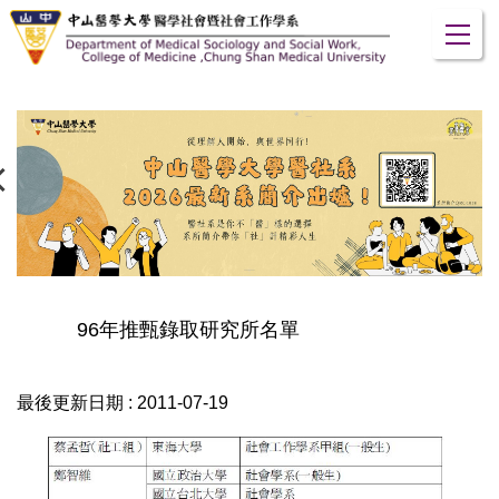
跳
到
主
要
內
容
區
96年推甄錄取研究所名單
最後更新日期 :
2011-07-19