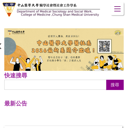
跳
到
主
要
內
容
區
快速搜尋
搜尋
最新公告