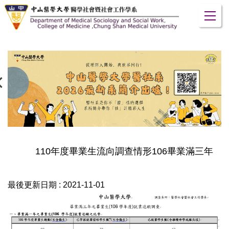
跳
到
主
要
內
容
區
110年度畢業生流向調查情形106畢業滿三年
最後更新日期 :
2021-11-01