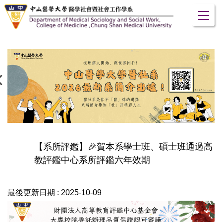
跳
到
主
要
內
容
區
【系所評鑑】🎉賀本系學士班、碩士班通過高
教評鑑中心系所評鑑六年效期
最後更新日期 :
2025-10-09