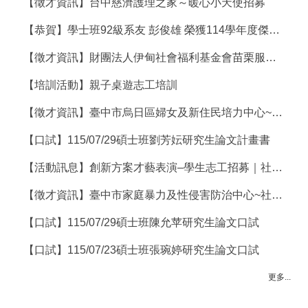
【徵才資訊】台中慈濟護理之家～暖心小天使招募
【恭賀】學士班92級系友 彭俊雄 榮獲114學年度傑出系友
【徵才資訊】財團法人伊甸社會福利基金會苗栗服務中心~招募社工員(師)
【培訓活動】親子桌遊志工培訓
【徵才資訊】臺中市烏日區婦女及新住民培力中心~徵社工師/社工員
【口試】115/07/29碩士班劉芳妘研究生論文計畫書
【活動訊息】創新方案才藝表演–學生志工招募｜社團法人臺中市康復之友協會
【徵才資訊】臺中市家庭暴力及性侵害防治中心~社安網聘用社工員徵才公告
【口試】115/07/29碩士班陳允苹研究生論文口試
【口試】115/07/23碩士班張琬婷研究生論文口試
更多...