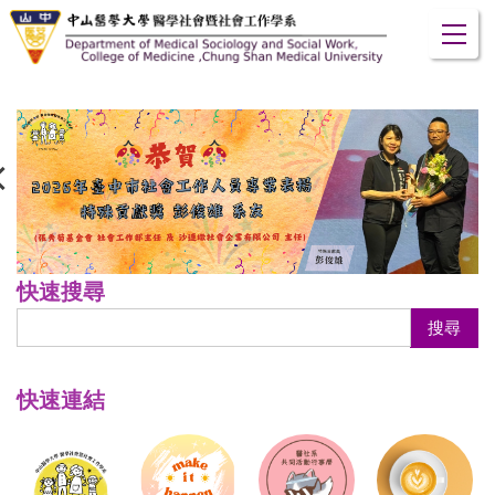
跳
到
主
要
內
容
區
快速搜尋
搜尋
快速連結