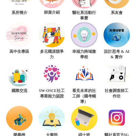
師資介紹
系所簡介
醫社系活動行
系友會
事曆
高中生專區
多元職涯競爭
幸福力跨域微
設計思考 & AI
力
學程
& 實作
國際交流
SW-OSCE社工
看見未來的社
社會調查師工
專業能力認證
工師（國考輔
作坊
導）
榮譽榜
大學部
碩士班
醫社系官方IG