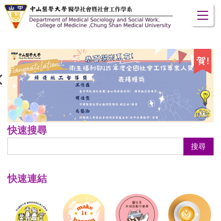
跳
到
主
要
內
容
區
快速搜尋
搜尋
快速連結