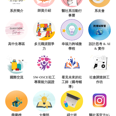
師資介紹
系所簡介
醫社系活動行
系友會
事曆
高中生專區
多元職涯競爭
幸福力跨域微
設計思考 & AI
力
學程
& 實作
國際交流
SW-OSCE社工
看見未來的社
社會調查師工
專業能力認證
工師（國考輔
作坊
導）
榮譽榜
大學部
碩士班
醫社系官方IG