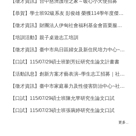
【徵才資訊】台中慈濟護理之家～暖心小天使招募
【恭賀】學士班92級系友 彭俊雄 榮獲114學年度傑出系友
【徵才資訊】財團法人伊甸社會福利基金會苗栗服務中心~招募社工員(師)
【培訓活動】親子桌遊志工培訓
【徵才資訊】臺中市烏日區婦女及新住民培力中心~徵社工師/社工員
【口試】115/07/29碩士班劉芳妘研究生論文計畫書
【活動訊息】創新方案才藝表演–學生志工招募｜社團法人臺中市康復之友協會
【徵才資訊】臺中市家庭暴力及性侵害防治中心~社安網聘用社工員徵才公告
【口試】115/07/29碩士班陳允苹研究生論文口試
【口試】115/07/23碩士班張琬婷研究生論文口試
更多...