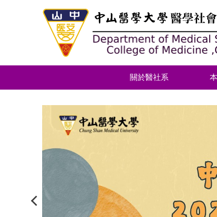
跳
到
主
要
內
容
區
關於醫社系