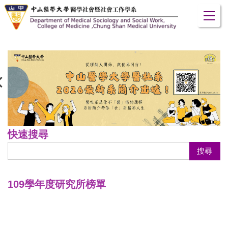
跳
到
主
要
內
容
區
快速搜尋
搜尋
109學年度研究所榜單