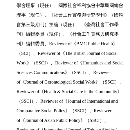
學會理事（現任）、國際社會福利協會中華民國總會
理事（現任）、《社會工作實務與研究學刊》（國科
會第三級期刊）主編（現任）、《臺灣社會工作學
刊》編輯委員（現任）、《社會工作實務與研究學
刊》編輯委員、
Reviewer of
《
BMC Public Health
》
（
SCI
）、
Reviewer of
《
The British Journal of Social
Work
》（
SSCI
）、
Reviewer of
《
Humanities and Social
Sciences Communications
》（
SSCI
）、
Reviewer
of
《
Journal of Gerontological Social Work
》（
SSCI
）、
Reviewer of
《
Health & Social Care in the Community
》
（
SSCI
）、
Reviewer of
《
Journal of International and
Comparative Social Policy
》（
SSCI
）、
Reviewer
of
《
Journal of Asian Public Policy
》（
SSCI
）、
Reviewer of
《
International Journal of Taiwan Studies(