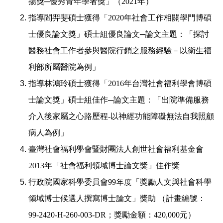
揚獎
─
優秀青年學者獎」（
2021
年）
指導閻羿斐碩士獲得「
2020
年社會工作相關學門博碩
士優良論文獎」碩士組優良論文
─
論文主題：「探討
醫務社會工作者參與醫院行銷之服務經驗－以衛生福
利部所屬醫院為例」
指導林鴻玲碩士獲得「
2016
年台灣社會福利學會博碩
士論文獎」碩士組佳作
─
論文主題：「出院準備服務
介入後家屬之心路歷程
-
以神經功能障礙無法自我照顧
病人為例」
臺灣社會福利學會暨財團法人創世社會福利基金會
2013
年「社會福利領域博士論文獎」佳作獎
行政院國家科學委員會
99
年度「獎勵人文與社會科學
領域博士候選人撰寫博士論文」獎助
（計畫編號：
99-2420-H-260-003-DR
；獎勵金額：
420,000
元）