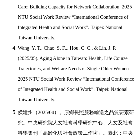
Care: Building Capacity for Network Collaboration. 2025
NTU Social Work Review “International Conference of
Integrated Health and Social Work”. Taipei: National
Taiwan University.
Wang, Y. T., Chao, S. F.., Hou, C. C., & Lin, J. P.
(2025/05). Aging Alone in Taiwan: Health, Life Course
Trajectories, and Welfare Needs of Single Older Women.
2025 NTU Social Work Review “International Conference
of Integrated Health and Social Work”. Taipei: National
Taiwan University.
侯建州（
2025/04
）。原鄉長照服務輸送之品質要素研
究。中央研究院人文社會科學研究中心、人文及社會
科學集刊「高齡化與社會政策工作坊」。臺北：中央