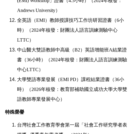
(EMI) Workshop
」證書（
4.5
小時）（
2024
年核發：
Andrews University
）
全英語（
EMI
）教師授課技巧工作坊研習證書（
6
小
時）（
2024
年核發：財團法人語言訓練測驗中心
LTTC
）
中山醫大雙語教師中高級（
B2
）英語增能班
A
結業證
書（
36
小時）（
2024
年核發：財團法人語言訓練測驗
中心
LTTC
）
大學雙語專業發展
（
EMI PD
）
課程結業證書
（
36
小
時）（
2026
年核發：教育部補助
國立成功大學大學雙
語教師專業發展中心
）
特殊榮譽
台灣社會工作教育學會第一屆「社會工作研究學者表