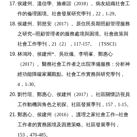
侯建州、溫信學、施睿誼（
2018
）。病友組織社會工
作的倫理困境。社會發展研究學刊，
22
，
1-29
。
侯建州、郭慈安（
2017
）。原住民長期照顧管理服務
之研究
─
照顧管理者的服務處境與困境。社會政策與
社會工作學刊，
21
（
2
），
117-157
。
（
TSSCI
）
林鴻玲、侯建州
*
、吳欣儀、李明峯、鄭惠心
（
2017
）。醫務社會工作者之出院準備服務：分析神
經功能障礙家屬觀點。社會工作實務與研究學刊，
4
，
1-30
。
劉竹瑄、鄭惠心、侯建州（
2017
）。社區關懷訪視員
工作動機與角色之初探。社區發展季刊，
157
，
1-15
。
鄭惠心、侯建州（
2016
）。護理之家社會工作
─
社會
工作者的實務困境及因應策略。社區發展季刊，
153
，
470-485
。