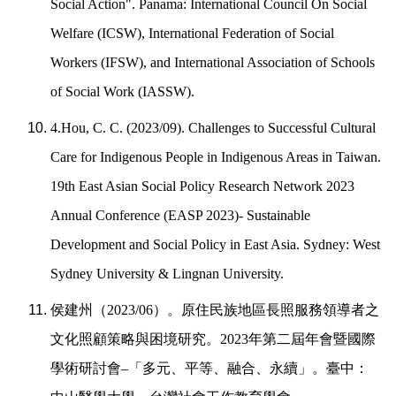
Social Action". Panama: International Council On Social
Welfare (ICSW), International Federation of Social
Workers (IFSW), and International Association of Schools
of Social Work (IASSW).
4.Hou, C. C. (2023/09). Challenges to Successful Cultural
Care for Indigenous People in Indigenous Areas in Taiwan.
19th East Asian Social Policy Research Network 2023
Annual Conference (EASP 2023)- Sustainable
Development and Social Policy in East Asia. Sydney: West
Sydney University & Lingnan University.
侯建州（
2023/06
）。原住民族地區長照服務領導者之
文化照顧策略與困境研究。
2023
年第二屆年會暨國際
學術研討會
–
「多元、平等、融合、永續」。臺中：