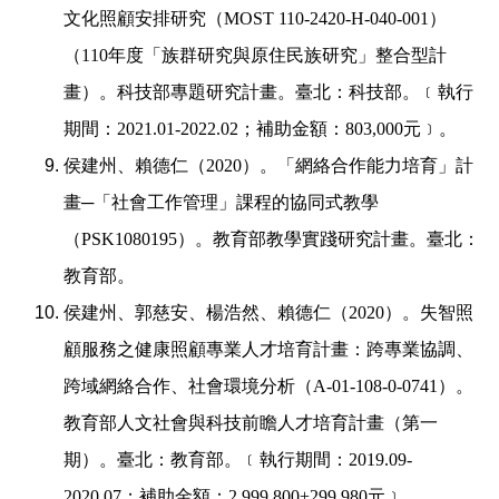
文化照顧安排研究（
MOST 110-2420-H-040-001
）
（
110
年度「族群研究與原住民族研究」整合型計
畫）。科技部專題研究計畫。臺北：科技部。﹝執行
期間：
2021.01-2022.02
；補助金額：
803,000
元﹞。
侯建州、賴德仁（
2020
）。「網絡合作能力培育」計
畫
─
「社會工作管理」課程的協同式教學
（
PSK1080195
）。教育部教學實踐研究計畫。臺北：
教育部。
侯建州、郭慈安、楊浩然、賴德仁（
2020
）。失智照
顧服務之健康照顧專業人才培育計畫：跨專業協調、
跨域網絡合作、社會環境分析（
A-01-108-0-0741
）。
教育部人文社會與科技前瞻人才培育計畫（第一
期）。臺北：教育部。﹝執行期間：
2019.09-
2020.07
；補助金額：
2,999,800+299,980
元﹞。