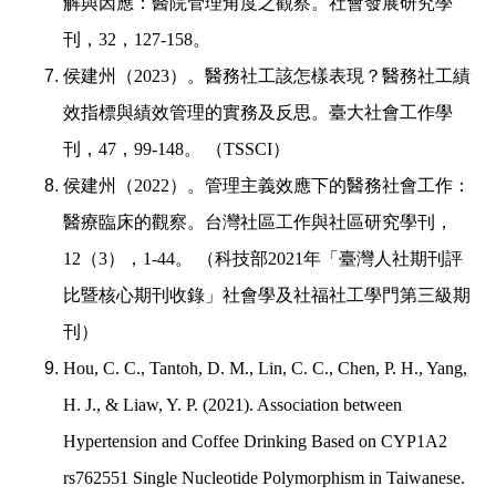
解與因應：醫院管理角度之觀察。社會發展研究學
刊，
32
，
127-158
。
侯建州（
2023
）。醫務社工該怎樣表現？醫務社工績
效指標與績效管理的實務及反思。臺大社會工作學
刊，
47
，
99-148
。
（
TSSCI
）
侯建州（
2022
）。管理主義效應下的醫務社會工作：
醫療臨床的觀察。台灣社區工作與社區研究學刊，
12
（
3
），
1-44
。
（科技部
2021
年「臺灣人社期刊評
比暨核心期刊收錄」社會學及社福社工學門第三級期
刊）
Hou, C. C., Tantoh, D. M., Lin, C. C., Chen, P. H., Yang,
H. J., & Liaw, Y. P. (2021). Association between
Hypertension and Coffee Drinking Based on CYP1A2
rs762551 Single Nucleotide Polymorphism in Taiwanese.