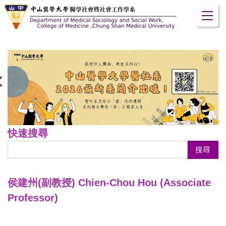
跳
到
主
要
內
容
區
快速搜尋
搜尋
侯建州(副教授) Chien-Chou Hou (Associate
Professor)