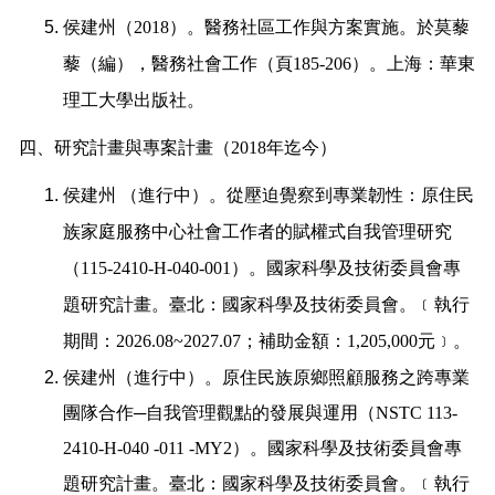
侯建州（
2018
）。醫務社區工作與方案實施。於莫藜
藜（編），醫務社會工作（頁
185-206
）。上海：華東
理工大學出版社。
四、研究計畫與專案計畫（
2018
年迄今）
侯建州
（進行中）。從壓迫覺察到專業韌性：原住民
族家庭服務中心社會工作者的賦權式自我管理研究
（
115-2410-H-040-001
）。國家科學及技術委員會專
題研究計畫。臺北：國家科學及技術委員會。﹝執行
期間：
2026.08~2027.07
；補助金額：
1,205,000
元﹞
。
侯建州（進行中）。原住民族原鄉照顧服務之跨專業
團隊合作─自我管理觀點的發展與運用（
NSTC 113-
2410-H-040 -011 -MY2
）。國家科學及技術委員會專
題研究計畫。臺北：國家科學及技術委員會。﹝執行