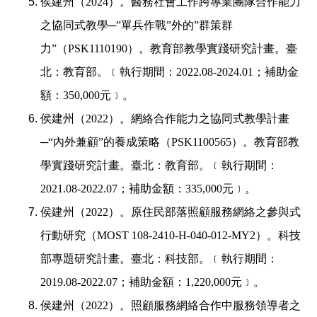
侯建州（
2024
）。醫務社會工作跨專業團隊合作能力
之協同式教學
─”
單兵作戰
”
外的
”
群策群
力
”
（
PSK1110190
）。教育部教學實踐研究計畫。臺
北：教育部。﹝執行期間：
2022.08-2024.01
；補助金
額：
350,000
元﹞。
侯建州（
2022
）。網絡合作能力之協同式教學計畫
─“
內外兼顧
”
的養成策略（
PSK1100565
）。教育部教
學實踐研究計畫。臺北：教育部。﹝執行期間：
2021.08-2022.07
；補助金額：
335,000
元﹞。
侯建州（
2022
）。原住民部落照顧服務網絡之參與式
行動研究（
MOST 108-2410-H-040-012-MY2
）。科技
部專題研究計畫。臺北：科技部。﹝執行期間：
2019.08-2022.07
；補助金額：
1,220,000
元﹞。
侯建州（
2022
）。照顧服務網絡合作中服務領導者之