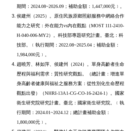
期間：
2024.08~2026.09
；補助金額：
1,447,000
元﹞
。
侯建州（
2025
）。原住民族原鄉照顧服務中網絡合作
能力之研究：外在能力
vs
內在觀點（
MOST 111-2410-
H-040-006-MY2
）。科技部專題研究計畫。臺北：科
技部。﹝執行期間：
2022.08~2025.04
；補助金額：
1,984,000
元﹞
。
趙曉芳、林如萍、侯建州（
2024
）。單身高齡者生命
歷程與福利需求：質性研究觀點。（總計畫：增進單
身高齡者健康與福祉之服務方案：從性別化生命歷程
觀點出發）（
NHRI-13A1-CG-CO-16-2424-1
）。國家
衛生研究院研究計畫。臺北：國家衛生研究院。﹝執
行期間：
2024.01~2024.12
；總計畫補助金額：
1,800,000
元﹞。