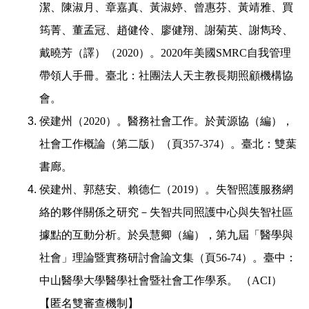
潔、陳淑月、章嘉真、黃淑婷、曾惠芬、黃靖雅、買
筠菁、董孟冠、趙健伶、廖健翔、謝菊英、謝雋玲、
戴曉芳（譯）（
2020
）。
2020
年美國
SMRC
自我管理
帶領人手冊。臺北：社團法人天主教長期照顧機構協
會。
侯建州（
2020
）。醫務社會工作。於黃源協（編），
社會工作概論（第二版）（頁
357-374
）。臺北：雙葉
書廊。
侯建州、郭慈安、賴德仁（
2019
）。失智照護服務網
絡的夥伴關係之研究－失智共同照護中心與失智社區
據點的互動分析。於吳慧卿（編），第九屆「醫學與
社會」理論暨實務研討會論文集（頁
56-74
）。臺中：
中山醫學大學醫學社會暨社會工作學系。
（
ACI
）
【匿名雙審查機制】