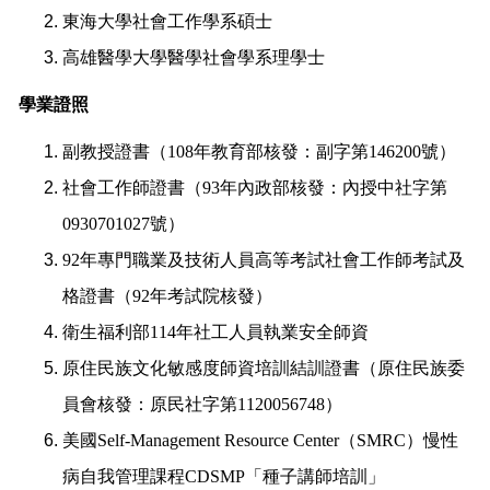
東海大學社會工作學系碩士
高雄醫學大學醫學社會學系理學士
學業證照
副教授證書（
108
年教育部核發：副字第
146200
號）
社會工作師證書（
93
年內政部核發：內授中社字第
0930701027
號）
92
年專門職業及技術人員高等考試社會工作師考試及
格證書（
92
年考試院核發）
衛生福利部
114
年社工人員執業安全師資
原住民族文化敏感度師資培訓結訓證書（原住民族委
員會核發：原民社字第
1120056748
）
美國
Self-Management Resource Center
（
SMRC
）慢性
病自我管理課程
CDSMP
「種子講師培訓」