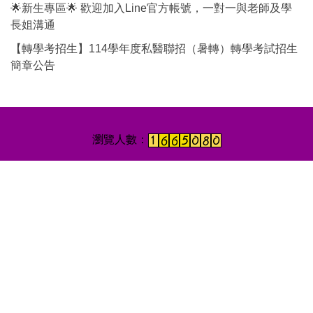
🌟新生專區🌟 歡迎加入Line官方帳號，一對一與老師及學
長姐溝通
【轉學考招生】114學年度私醫聯招（暑轉）轉學考試招生
簡章公告
地址：402306台中市南區建國北路一段110號 ｜辦公室位置：誠愛樓11
樓81116辦公室｜電話： (04)24730022 分機13012、13013｜ E-mail：
cs1340@csmu.edu.tw、cs13013@csmu.edu.tw
Address: No.110, Sec. 1, Jianguo N. Rd., Taichung 402306, Taiwan
(R.O.C.) ｜Tel No.: +886-4-24730022 ext. 13012、13013 ｜E-mail：
cs1340@csmu.edu.tw、cs13013@csmu.edu.tw