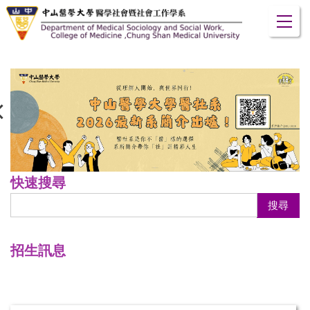
跳
到
主
要
內
容
區
快速搜尋
搜尋
招生訊息