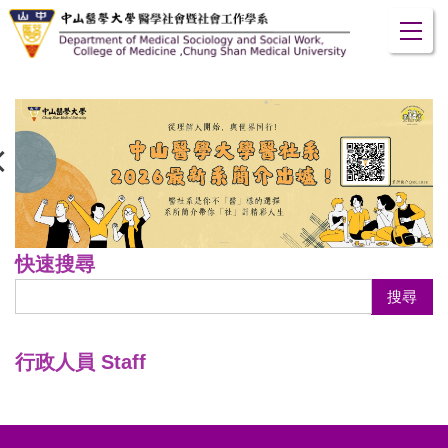
跳
到
主
要
內
容
區
快速搜尋
搜尋
行政人員 Staff