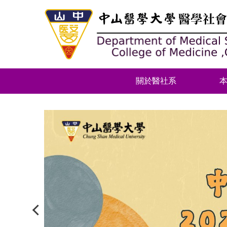
跳
到
主
要
內
容
區
關於醫社系