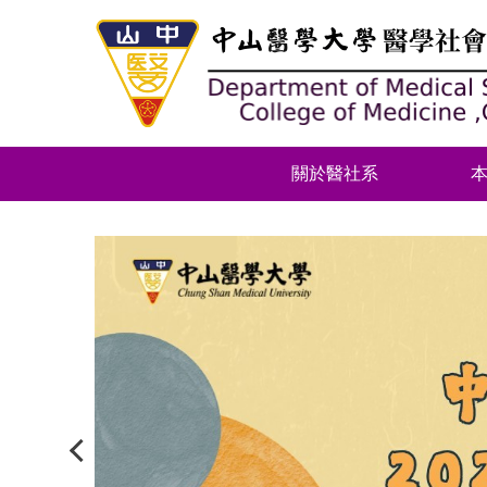
跳
到
主
要
內
容
區
關於醫社系