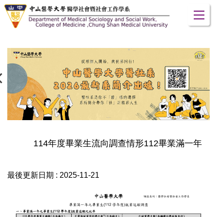
跳
到
主
要
內
容
區
114年度畢業生流向調查情形112畢業滿一年
最後更新日期 :
2025-11-21