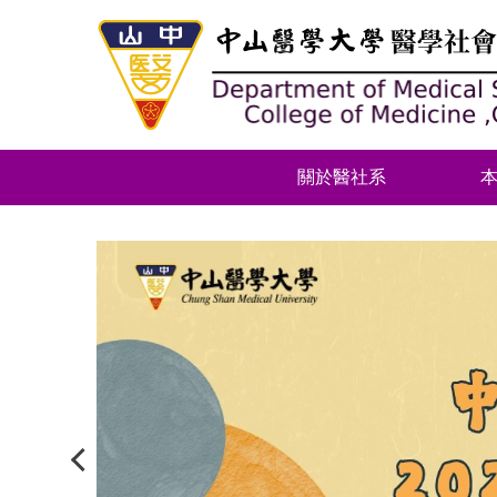
跳
到
主
要
內
容
區
關於醫社系