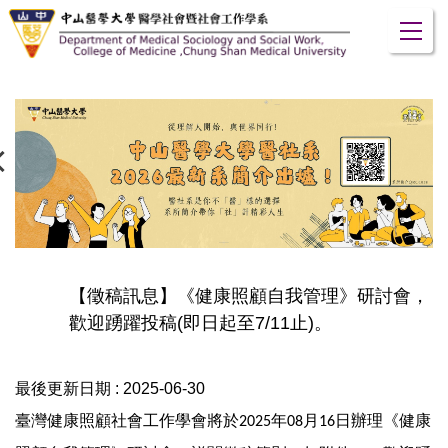
跳
到
主
要
內
容
區
【徵稿訊息】《健康照顧自我管理》研討會，
歡迎踴躍投稿(即日起至7/11止)。
最後更新日期 :
2025-06-30
臺灣健康照顧社會工作學會將於
年
月
日辦理《健康
2025
08
16