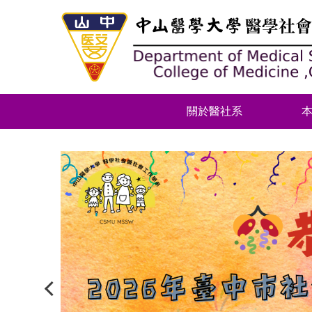
跳
到
主
要
內
容
區
關於醫社系