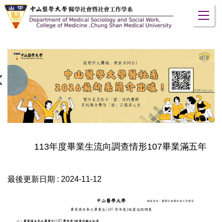
跳
到
主
要
內
容
區
113年度畢業生流向調查情形107畢業滿五年
最後更新日期 :
2024-11-12