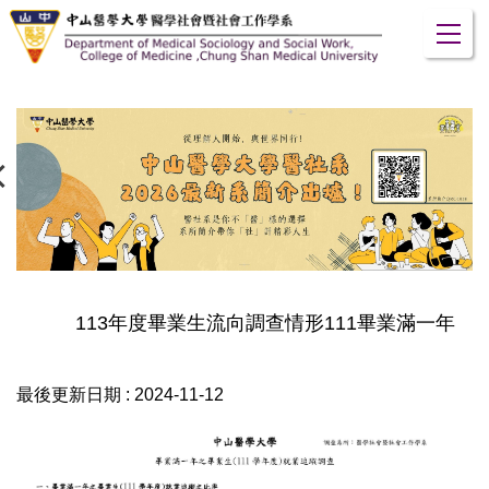
跳
到
主
要
內
容
區
113年度畢業生流向調查情形111畢業滿一年
最後更新日期 :
2024-11-12