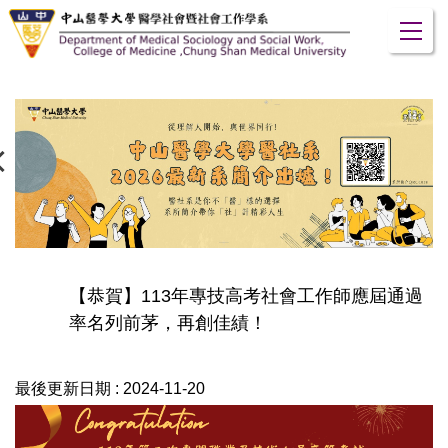
跳
到
主
要
內
容
區
【恭賀】113年專技高考社會工作師應屆通過
率名列前茅，再創佳績！
最後更新日期 :
2024-11-20