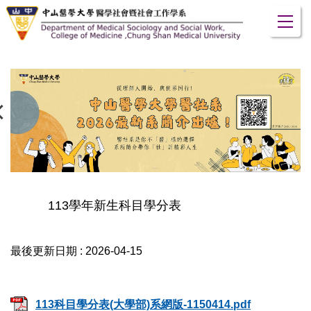
跳
到
主
要
內
容
區
113學年新生科目學分表
最後更新日期 :
2026-04-15
113科目學分表(大學部)系網版-1150414.pdf