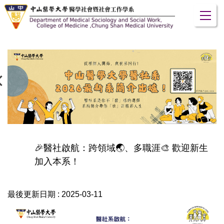
跳
到
主
要
內
容
區
🎉醫社啟航：跨領域🌏、多職涯🎨 歡迎新生
加入本系！
最後更新日期 :
2025-03-11