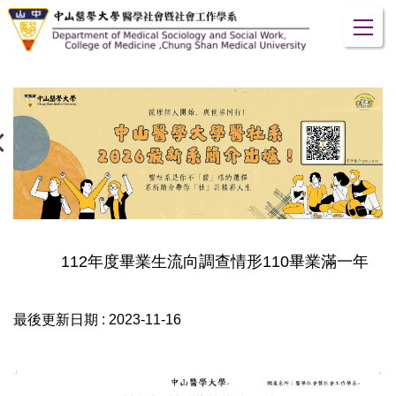
跳
到
主
要
內
容
區
112年度畢業生流向調查情形110畢業滿一年
最後更新日期 :
2023-11-16