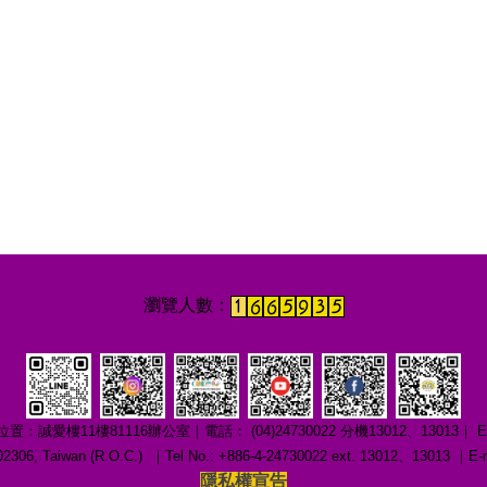
1樓81116辦公室｜電話： (04)24730022 分機13012、13013｜ E-mail：c
ng 402306, Taiwan (R.O.C.) ｜Tel No.: +886-4-24730022 ext. 13012、1301
隱私權宣告