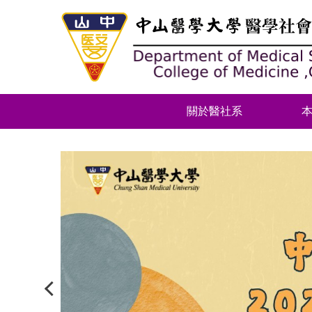
跳
到
主
要
內
容
區
關於醫社系