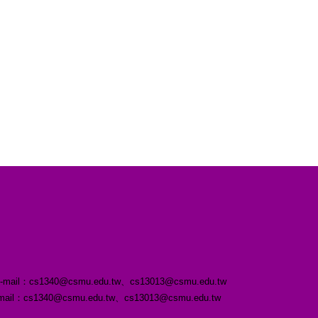
s1340@csmu.edu.tw、cs13013@csmu.edu.tw
3 ｜E-mail：cs1340@csmu.edu.tw、cs13013@csmu.edu.tw