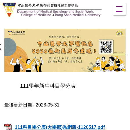
跳
到
主
要
內
容
區
111學年新生科目學分表
最後更新日期 :
2023-05-31
111科目學分表(大學部)系網版-1120517.pdf