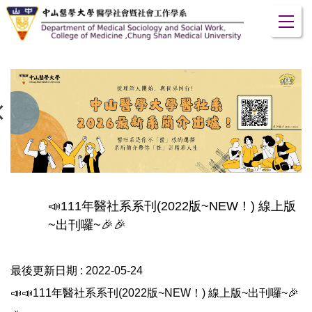
跳
到
主
要
內
容
區
📣111年醫社系系刊(2022版~NEW！) 線上版
~出刊囉~🎉🎉
最後更新日期 :
2022-05-24
📣📣111年醫社系系刊(2022版~NEW！) 線上版~出刊囉~🎉