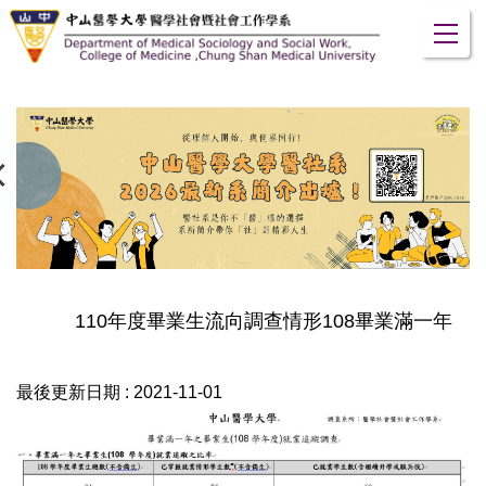
跳
到
主
要
內
容
區
110年度畢業生流向調查情形108畢業滿一年
最後更新日期 :
2021-11-01