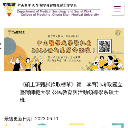
跳
到
主
要
內
容
區
《碩士班甄試錄取榜單》賀！李育沛考取國立
臺灣師範大學 公民教育與活動領導學系碩士
班
最後更新日期 :
2023-06-11