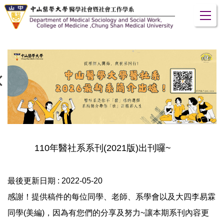
跳
到
主
要
內
容
區
110年醫社系系刊(2021版)出刊囉~
最後更新日期 :
2022-05-20
感謝！提供稿件的每位同學、老師、系學會以及大四李易霖
同學(美編)，因為有您們的分享及努力~讓本期系刊內容更