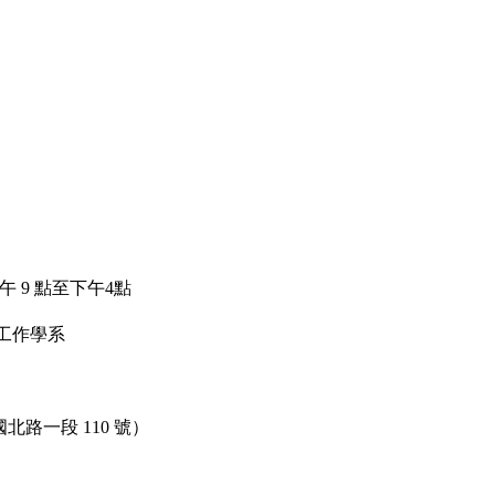
午
9
點至下午
4
點
工作學系
國北路一段
110
號）