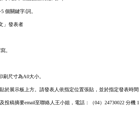
~5
個關鍵字
/
詞。
文」發表者
撰寫。
印刷尺寸為
A0
大小。
貼於展示板上方。請發表人依指定位置張貼，並於指定發表時間
及投稿摘要
email
至聯絡人王小姐，電話：
（
04
）
24730022
分機
1