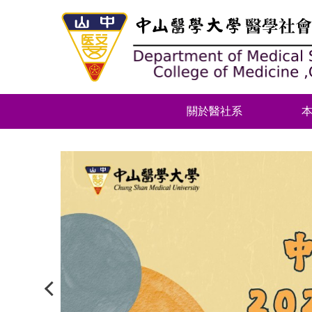
跳
到
主
要
內
容
區
關於醫社系