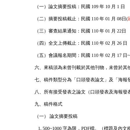
（一）論文摘要投稿：民國
109
年
10
月
1
日
（二）摘要投稿截止：民國
110
年
01
月
08
日(
（三）審查結果通知：民國
110
年
01
月
22
日
（四）全文上傳截止：民國
110
年
02
月
26
日
（五）會議報名期間：民國
110
年
02
月
17
日
六、來稿須為未曾刊載於其他刊物，未曾於其
七、稿件類型分為「口頭發表論文」及「海報
八、所有接受發表之論文（口頭發表及海報發
九、稿件格式
（一）
論文摘要投稿
1. 500~1000
字為限，
PDF
檔。（標題及內文