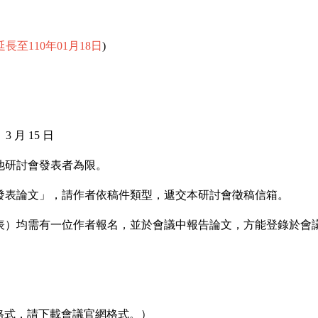
延長至
110
年
01
月
18
日
)
~ 3
月
15
日
他研討會發表者為限。
發表論文」，請作者依稿件類型，遞交本研討會徵稿信箱。
表）均需有一位作者報名，並於會議中報告論文，方能登錄於會
格式，請下載會議官網格式。）