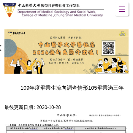
跳
到
主
要
內
容
區
109年度畢業生流向調查情形105畢業滿三年
最後更新日期 :
2020-10-28