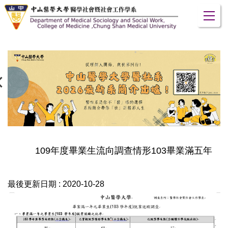
跳
到
主
要
內
容
區
109年度畢業生流向調查情形103畢業滿五年
最後更新日期 :
2020-10-28