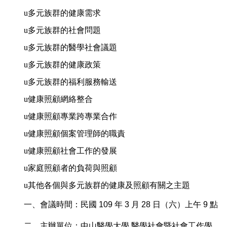
u
多元族群的健康需求
u
多元族群的社會問題
u
多元族群的醫學社會議題
u
多元族群的健康政策
u
多元族群的福利服務輸送
u
健康照顧網絡整合
u
健康照顧專業跨專業合作
u
健康照顧個案管理師的職責
u
健康照顧社會工作的發展
u
家庭照顧者的負荷與照顧
u
其他各個與多元族群的健康及照顧有關之主題
一、會議時間：民國
109
年
3
月
28
日（六）上午
9
點
二、主辦單位：中山醫學大學
醫學社會暨社會工作學