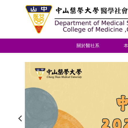
跳
到
主
要
內
容
區
關於醫社系