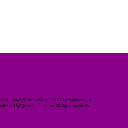
s1340@csmu.edu.tw、cs13013@csmu.edu.tw
3 ｜E-mail：cs1340@csmu.edu.tw、cs13013@csmu.edu.tw