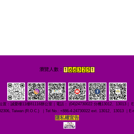
1樓81116辦公室｜電話： (04)24730022 分機13012、13013｜ E-mail：c
ng 402306, Taiwan (R.O.C.) ｜Tel No.: +886-4-24730022 ext. 13012、1301
隱私權宣告