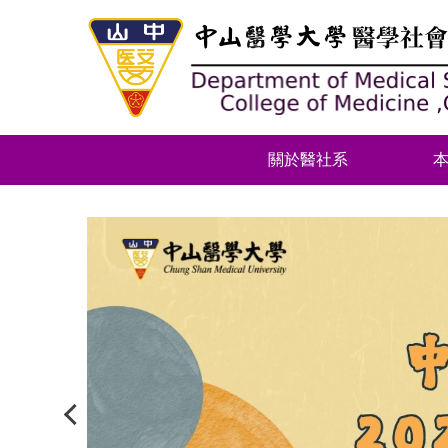
跳
到
主
要
內
容
區
關於醫社系