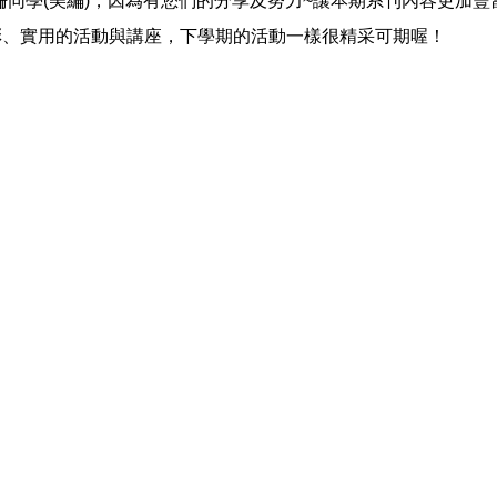
同學(美編)，因為有您們的分享及努力~讓本期系刊內容更加豐富
彩、實用的活動與講座，下學期的活動一樣很精采可期喔！