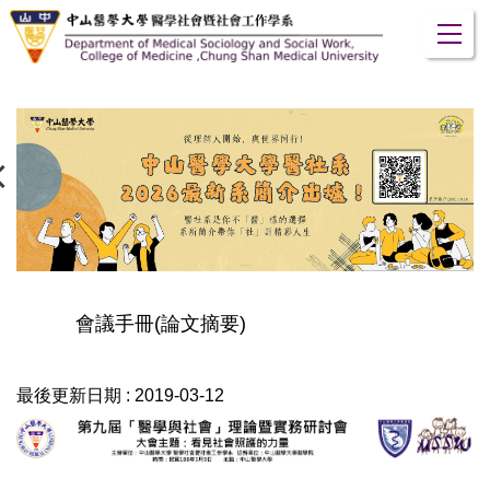
跳
到
主
要
內
容
區
會議手冊(論文摘要)
最後更新日期 :
2019-03-12