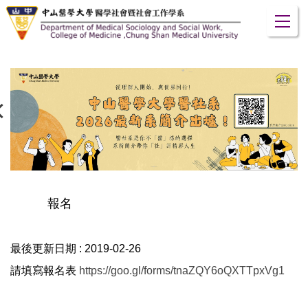
跳
到
主
要
內
容
區
報名
最後更新日期 :
2019-02-26
請填寫報名表
https://goo.gl/forms/tnaZQY6oQXTTpxVg1