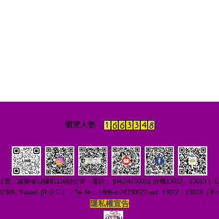
1樓81116辦公室｜電話： (04)24730022 分機13012、13013｜ E-mail：c
ng 402306, Taiwan (R.O.C.) ｜Tel No.: +886-4-24730022 ext. 13012、1301
隱私權宣告