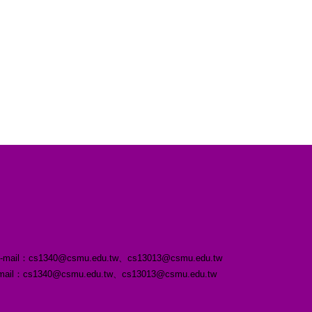
s1340@csmu.edu.tw、cs13013@csmu.edu.tw
3 ｜E-mail：cs1340@csmu.edu.tw、cs13013@csmu.edu.tw