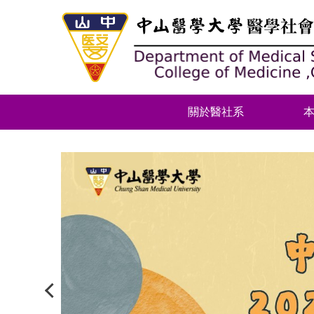
跳
到
主
要
內
容
區
關於醫社系