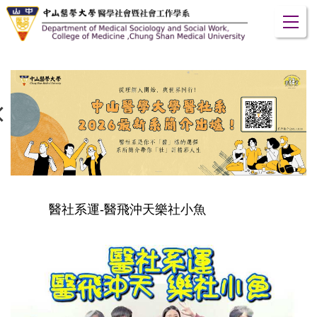
跳
到
主
要
內
容
區
醫社系運-醫飛沖天樂社小魚