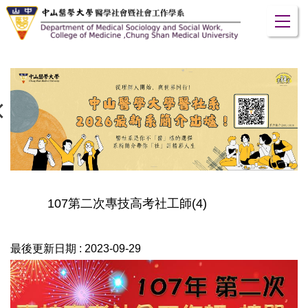
跳
到
主
要
內
容
區
107第二次專技高考社工師(4)
最後更新日期 :
2023-09-29