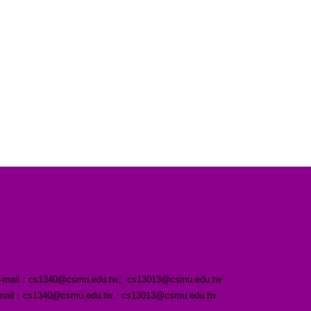
s1340@csmu.edu.tw、cs13013@csmu.edu.tw
3 ｜E-mail：cs1340@csmu.edu.tw、cs13013@csmu.edu.tw