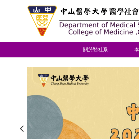
跳
到
主
要
內
容
區
關於醫社系