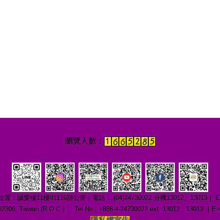
1樓81116辦公室｜電話： (04)24730022 分機13012、13013｜ E-mail：c
ng 402306, Taiwan (R.O.C.) ｜Tel No.: +886-4-24730022 ext. 13012、1301