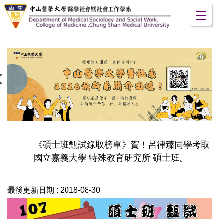
跳
到
主
要
內
容
區
《碩士班甄試錄取榜單》賀！呂律臻同學考取
國立嘉義大學 特殊教育研究所 碩士班。
最後更新日期 :
2018-08-30