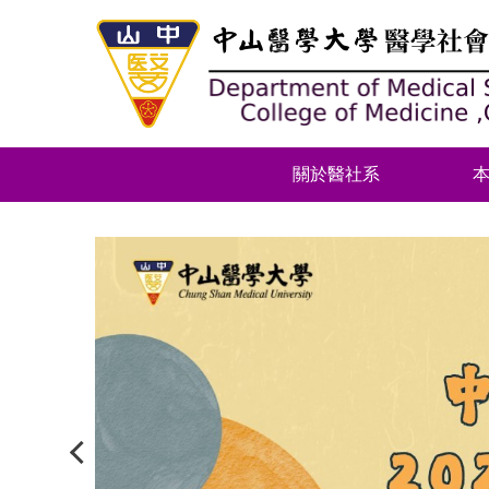
跳
到
主
要
內
容
區
關於醫社系