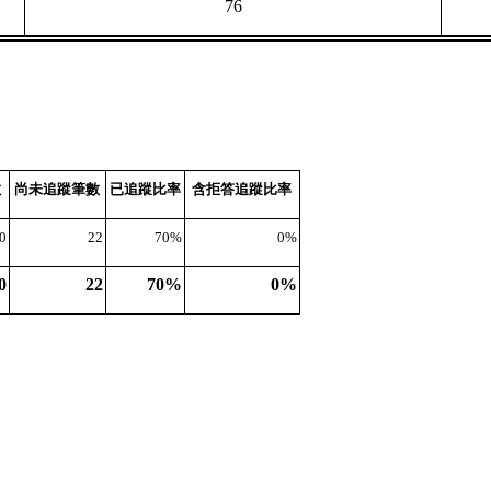
76
數
尚未追蹤筆數
已追蹤比率
含拒答追蹤比率
0
22
70%
0%
0
22
70%
0%