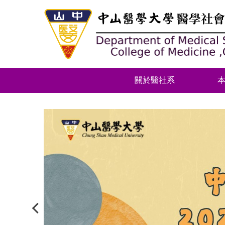
跳
到
主
要
內
容
區
關於醫社系