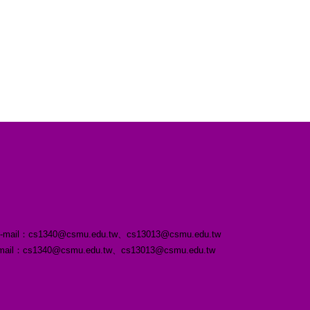
s1340@csmu.edu.tw、cs13013@csmu.edu.tw
3 ｜E-mail：cs1340@csmu.edu.tw、cs13013@csmu.edu.tw