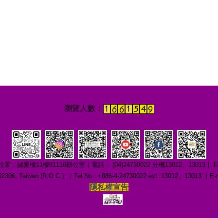
1樓81116辦公室｜電話： (04)24730022 分機13012、13013｜ E-mail：c
ng 402306, Taiwan (R.O.C.) ｜Tel No.: +886-4-24730022 ext. 13012、1301
隱私權宣告