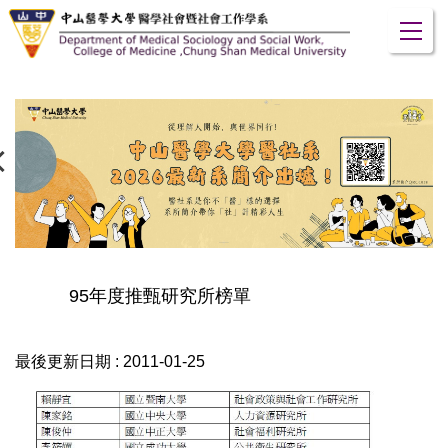
跳
到
主
要
內
容
區
95年度推甄研究所榜單
最後更新日期 :
2011-01-25