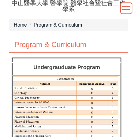
中山醫學大學 醫學院 醫學社會暨社會工作
Jump
學系
to
the
Home
Program & Curriculum
main
content
block
Program & Curriculum
Undergrauduate Program