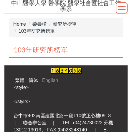
中山醫學大學 醫學院 醫學社會暨社會工作
Jump
學系
to
the
Home
榮譽榜
研究所榜單
main
103年研究所榜單
content
block
103年研究所榜單
繁體
简体
English
<style>
</style>
台中市402南區建國北路一段110號正心樓0913
｜ 聯合辦公室 ｜ TEL: (04)24730022 分機
13012 13013、 FAX:(04)23248140 ｜ E-