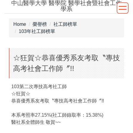
中山醫學大學 醫學院 醫學社會暨社會工作
Jump
學系
to
the
Home
榮譽榜
社工師榜單
main
103年社工師榜單
content
block
☆狂賀☆恭喜優秀系友考取〝專技
高考社會工作師〞!!
103第二次專技高考社工師
☆狂賀☆
恭喜優秀系友考取〝專技高考社會工作師〞!!
本系考照率27.15%(社工師錄取率：15.38%)
醫社系全體師生 敬賀~~